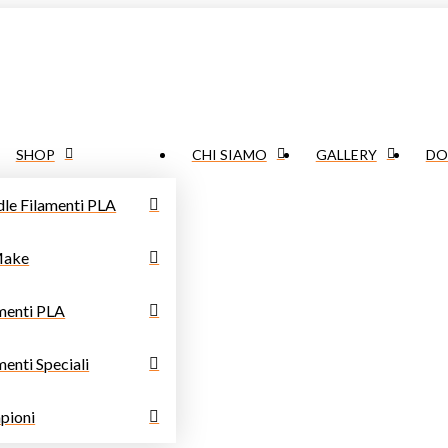
SHOP
CHI SIAMO
GALLERY
DO
le Filamenti PLA
ake
menti PLA
menti Speciali
pioni