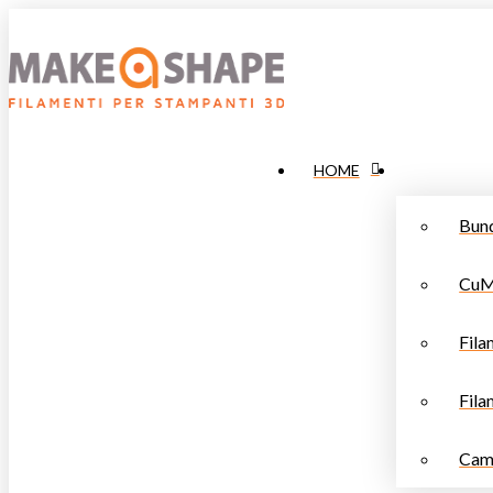
HOME
Bund
CuM
Fila
Fila
Cam