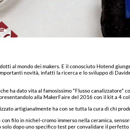
dotti al mondo dei makers. E il conosciuto Hotend giunge
ortanti novità, infatti la ricerca e lo sviluppo di Davi
he ha dato vita al famosissimo “Flusso canalizzatore” c
presentandolo alla MakerFaire del 2016 con il kit a 4 col
zato artigianalmente ha con se tutta la cura di chi prod
con filo in nichel-cromo immerso nella ceramica, sensore
o solo dopo uno specifico test per convalidare il perfett