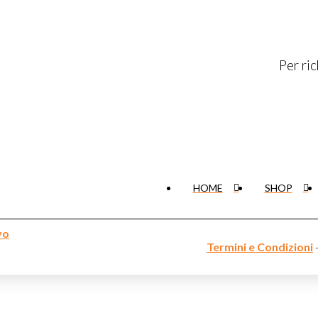
Per ri
HOME
SHOP
yo
Termini e Condizioni