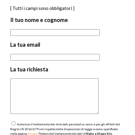
[ Tutti i campi sono obbligatori ]
Il tuo nome e cognome
La tua email
La tua richiesta
Autorizzo il trattamento dei miei dati personali ai sensi e per gli effetti del
Reg.to UE 2016/679 nel rispetto delle disposizioni di legge e come specificato
nella pagina
Privacy
. Titolare del trattamento dei dati è
Make a Shape Srls
.