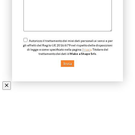
Autorizzo il trattamento dei miei dati personali ai sensi e per
gli effetti del Reg.to UE 2016/679 nel rispetto delle disposizioni
di legge e come specificato nella pagina
Privacy
. Titolare del
trattamento dei dati è
Make a Shape Srls
.