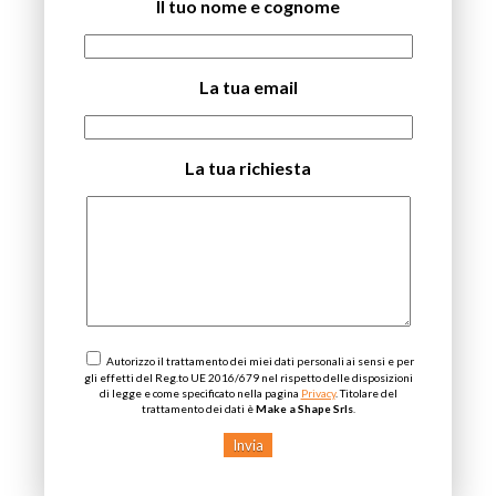
Il tuo nome e cognome
La tua email
La tua richiesta
Autorizzo il trattamento dei miei dati personali ai sensi e per
gli effetti del Reg.to UE 2016/679 nel rispetto delle disposizioni
di legge e come specificato nella pagina
Privacy
. Titolare del
trattamento dei dati è
Make a Shape Srls
.